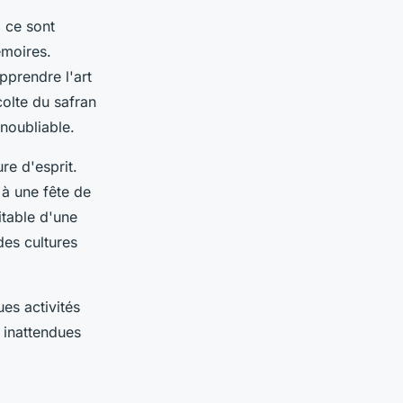
 ce sont
moires.
pprendre l'art
colte du safran
noubliable.
re d'esprit.
 à une fête de
itable d'une
des cultures
ues activités
 inattendues