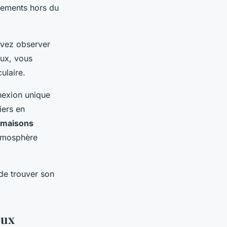
gements hors du
uvez observer
eux, vous
ulaire.
nexion unique
iers en
maisons
atmosphère
de trouver son
eux