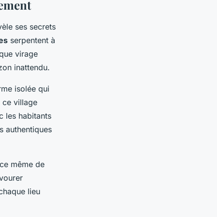
lement
èle ses secrets
es
serpentent à
aque virage
zon inattendu.
rme isolée qui
 ce village
 les habitants
es authentiques
sence même de
avourer
chaque lieu