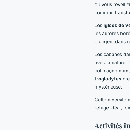
ou vous réveill
commun transfor
Les
igloos de v
les aurores boré
plongent dans un
Les cabanes dan
avec la nature.
colimaçon digne
troglodytes
cre
mystérieuse.
Cette diversité
refuge idéal, lo
Activités 