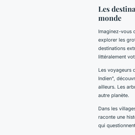
Giulia
•
26 février 2026
•
8 min de lecture
Les destin
monde
Imaginez-vous 
explorer les gr
destinations ext
littéralement v
Les voyageurs q
Indien", découvr
ailleurs. Les a
autre planète.
Dans les villag
raconte une hist
qui questionnent