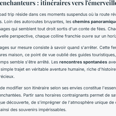
enchanteurs : itinéraires vers l'émerveil
oad trip réside dans ces moments suspendus où la route rév
s. Loin des autoroutes bruyantes, les
chemins panoramiqu
ages qui semblent tout droit sortis d'un conte de fées. Ch
elle perspective, chaque colline franchie ouvre sur un hori
ages sur mesure consiste à savoir quand s'arrêter. Cette fe
res maison, ce point de vue oublié des guides touristiques,
emps semble s'être arrêté. Les
rencontres spontanées
avec
simple trajet en véritable aventure humaine, riche d'histoir
récieux.
e de modifier son itinéraire selon ses envies constitue l'es
nchantées. Partir sans horaires contraignants permet de s
ue découverte, de s'imprégner de l'atmosphère unique de 
 ainsi des souvenirs impérissables.