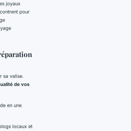
ces joyaux
contrent pour
age
oyage
préparation
 sa valise.
ualité de vos
ade en une
blogs locaux et