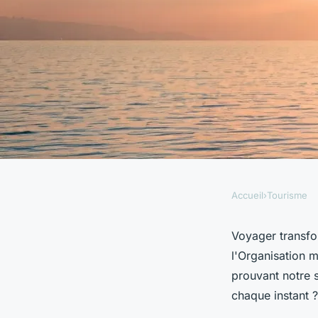
Accueil
›
Tourisme
TOURISME
Voyage enchanteur :
Voyager transfo
l'Organisation 
expériences unique
prouvant notre s
chaque instant 