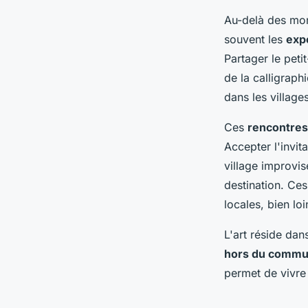
Au-delà des mon
souvent les
exp
Partager le peti
de la calligraph
dans les village
Ces
rencontre
Accepter l'invit
village improvis
destination. Ce
locales, bien loi
L'art réside dans
hors du comm
permet de vivre