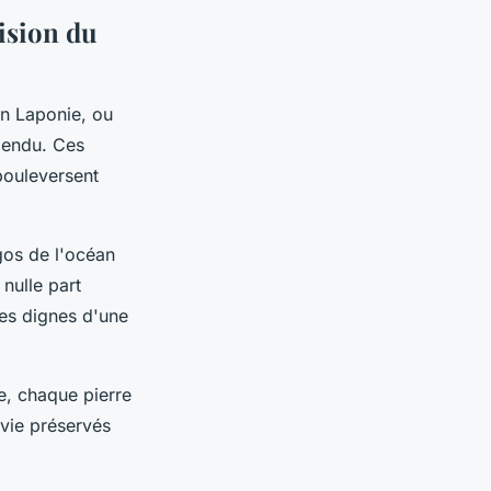
ision du
en Laponie, ou
pendu. Ces
bouleversent
gos de l'océan
nulle part
ges dignes d'une
e, chaque pierre
vie préservés