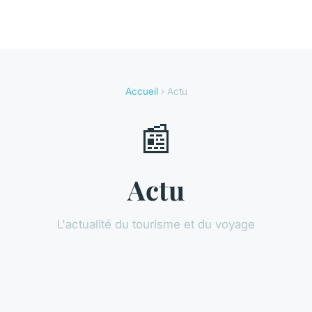
Accueil
› Actu
📰
Actu
L'actualité du tourisme et du voyage