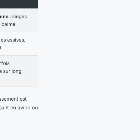
mme
: sièges
, calme
es assises,
t
rfois
e sur long
tissement est
sant en avion ou