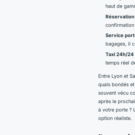
Éléanore
•
18/05/2026 13:34
•
11 min de lecture
haut de gamm
Réservation 
confirmation
Service por
bagages, il 
Taxi 24h/24
temps réel de
Entre Lyon et S
quais bondés et 
souvent vécu co
après le procha
à votre porte ? L
option réaliste.