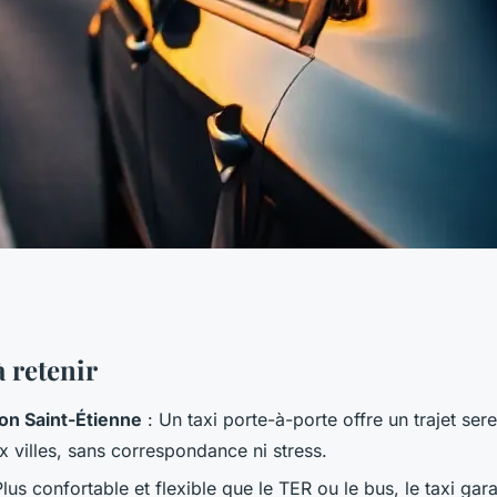
fortables entre
à retenir
on Saint-Étienne
: Un taxi porte-à-porte offre un trajet sere
ne 24/7
x villes, sans correspondance ni stress.
lus confortable et flexible que le TER ou le bus, le taxi gar