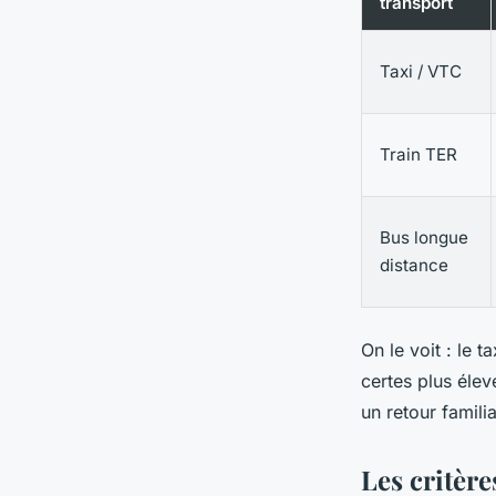
transport
Taxi / VTC
Train TER
Bus longue
distance
On le voit : le t
certes plus éle
un retour famili
Les critère