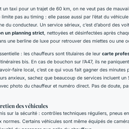
t un taxi pour un trajet de 60 km, on ne veut pas de mauvai
e limite pas au timing : elle passe aussi par l’état du véhicule
me du conducteur. Un service sérieux, c’est d’abord des voi
on un planning strict
, nettoyées et désinfectées après cha
ns une berline de luxe pour retrouver des miettes ou une o
sentielle : les chauffeurs sont titulaires de leur
carte profe
itinéraires bis. En cas de bouchon sur l’A47, ils ne paniquent
avoir-faire local, c’est ce qui vous fait gagner des minutes 
urs anxieux, sachez que beaucoup de services incluent un
 avec photo du chauffeur et numéro direct. Pas de doute, pas
tretien des véhicules
 sur la sécurité : contrôles techniques réguliers, pneus en
x normes. Certains véhicules sont même équipés de camér