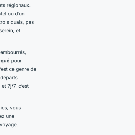
ets régionaux.
tel ou d’un
trois quais, pas
serein, et
 rembourrés,
rqué
pour
C’est ce genre de
 départs
et 7j/7, c’est
lics, vous
vez une
 voyage.