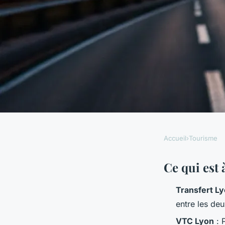
Accueil
›
Tourisme
TOURISME
Services de taxi con
Ce qui est 
Transfert Ly
Lyon et Saint-Étien
entre les deu
VTC Lyon
: P