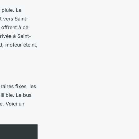
 pluie. Le
 vers Saint-
offrent à ce
ivée à Saint-
d, moteur éteint,
aires fixes, les
llible. Le bus
e. Voici un