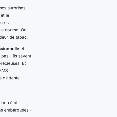
ses surprises.
 et le
tures
que course. On
deur de tabac.
ssionnelle
et
 pas - ils savent
précieuses. Et
 SMS
 d’attente
 bon état,
as embarquées -