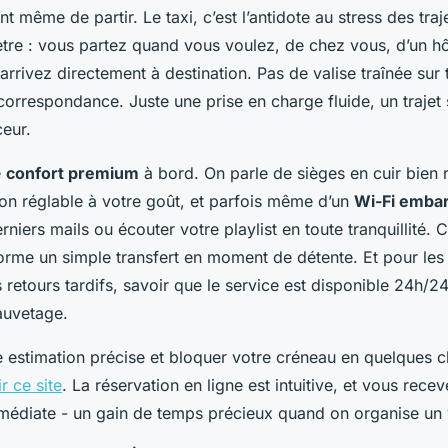
t même de partir. Le taxi, c’est l’antidote au stress des traj
ètre : vous partez quand vous voulez, de chez vous, d’un hô
arrivez directement à destination. Pas de valise traînée sur 
correspondance. Juste une prise en charge fluide, un trajet 
ceur.
e
confort premium
à bord. On parle de sièges en cuir bien
ion réglable à votre goût, et parfois même d’un
Wi-Fi emba
niers mails ou écouter votre playlist en toute tranquillité. 
forme un simple transfert en moment de détente. Et pour les
 retours tardifs, savoir que le service est disponible 24h/24 
auvetage.
 estimation précise et bloquer votre créneau en quelques c
r ce site
. La réservation en ligne est intuitive, et vous rece
médiate - un gain de temps précieux quand on organise un