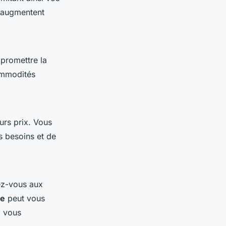
s augmentent
promettre la
commodités
urs prix. Vous
s besoins et de
vez-vous aux
ue
peut vous
, vous