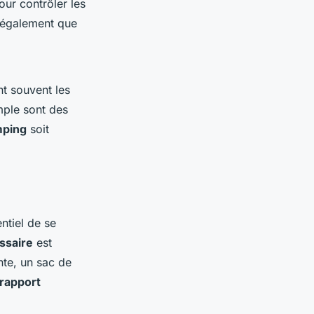
our contrôler les
t également que
t souvent les
mple sont des
mping
soit
ntiel de se
ssaire
est
nte, un sac de
rapport