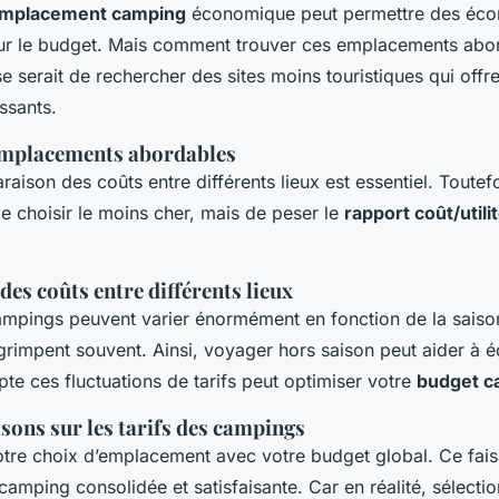
mplacement camping
économique peut permettre des éc
ur le budget. Mais comment trouver ces emplacements abo
 serait de rechercher des sites moins touristiques qui offr
essants.
emplacements abordables
aison des coûts entre différents lieux est essentiel. Toutefois
e choisir le moins cher, mais de peser le
rapport coût/utili
es coûts entre différents lieux
campings peuvent varier énormément en fonction de la saiso
 grimpent souvent. Ainsi, voyager hors saison peut aider à 
te ces fluctuations de tarifs peut optimiser votre
budget c
sons sur les tarifs des campings
votre choix d’emplacement avec votre budget global. Ce fais
amping consolidée et satisfaisante. Car en réalité, sélecti