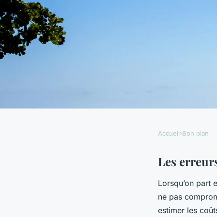
Accueil
›
Bon plan
BON PLAN
Les 5 erreurs à évi
Les erreur
Lorsqu’on part 
économique
ne pas comprome
estimer les coût