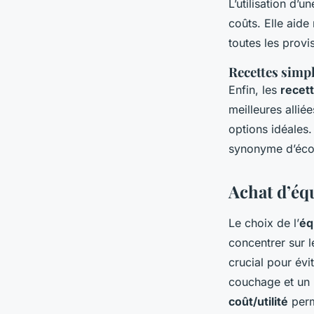
L’utilisation d’u
coûts. Elle aide
toutes les provi
Recettes simp
Enfin, les
recet
meilleures allié
options idéales
synonyme d’écon
Achat d’éq
Le choix de l’
éq
concentrer sur le
crucial pour évi
couchage et un 
coût/utilité
perm