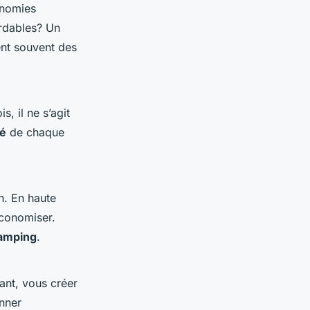
onomies
rdables? Un
ent souvent des
, il ne s’agit
té
de chaque
n. En haute
économiser.
amping
.
ant, vous créer
onner