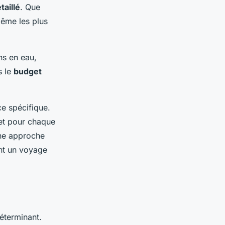
taillé
. Que
même les plus
ns en eau,
s le
budget
e spécifique.
get pour chaque
une approche
nt un voyage
éterminant.