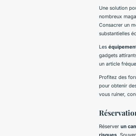
Une solution po
nombreux magasi
Consacrer un m
substantielles é
Les
équipement
gadgets attirants
un article fréqu
Profitez des fo
pour obtenir de
vous ruiner, co
Réservatio
Réserver
un ca
risques
. Souven