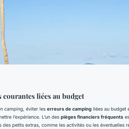
ter pour un camping
s courantes liées au budget
en camping, éviter les
erreurs de camping
liées au budget e
ttre l’expérience. L’un des
pièges financiers fréquents
es
s des petits extras, comme les activités ou les éventuelles r