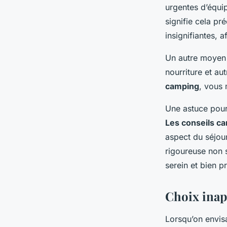
Giulia
•
9 mars 2025
•
5 min de lecture
urgentes d’équi
signifie cela pr
insignifiantes, a
Un autre moyen 
nourriture et au
camping
, vous 
Une astuce pour
Les conseils c
aspect du séjou
rigoureuse non
serein et bien p
Choix inap
Lorsqu’on envis