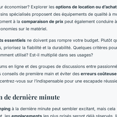
ur économiser? Explorer les
options de location ou d’acha
ns spécialisés proposent des équipements de qualité à mo
oment à la
comparaison de prix
peut également conduire à
conomies sur le matériel.
s essentiels
ne doivent pas rompre votre budget. Plutôt q
, priorisez la fiabilité et la durabilité. Quelques critères pou
emment utilisé? Est-il multiplié dans ses usages?
rums en ligne et des groupes de discussions entre passion
s conseils de première main et éviter des
erreurs coûteuse
ncentrez-vous sur l’indispensable pour une escapade réussie
n de dernière minute
mping
à la dernière minute peut sembler excitant, mais cel
t, les
emplacements
les plus prisés seront déjà réservés, l