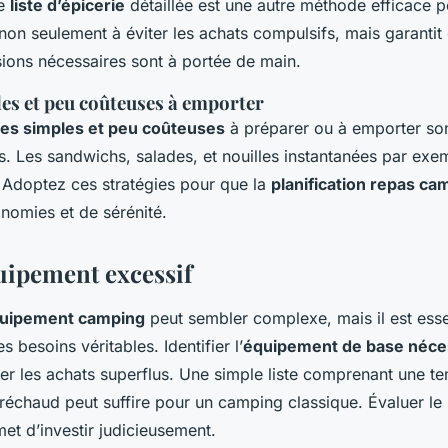
ne
liste d’épicerie
détaillée est une autre méthode efficace p
 non seulement à éviter les achats compulsifs, mais garanti
sions nécessaires sont à portée de main.
les et peu coûteuses à emporter
tes simples et peu coûteuses
à préparer ou à emporter son
es. Les sandwichs, salades, et nouilles instantanées par exe
. Adoptez ces stratégies pour que la
planification repas ca
omies et de sérénité.
uipement excessif
uipement camping
peut sembler complexe, mais il est esse
s besoins véritables. Identifier l’
équipement de base néce
ter les achats superflus. Une simple liste comprenant une te
réchaud peut suffire pour un camping classique. Évaluer le
et d’investir judicieusement.