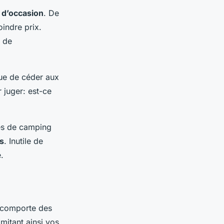
t d’occasion
. De
indre prix.
 de
ue de céder aux
r juger: est-ce
nés de camping
s
. Inutile de
.
a comporte des
imitant ainsi vos