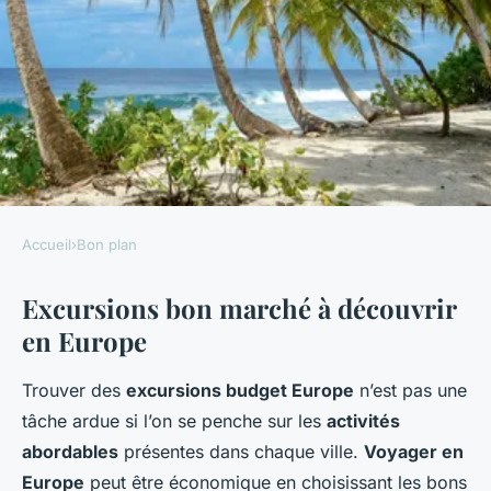
Accueil
›
Bon plan
BON PLAN
Excursions bon marché à découvrir
Guide des meilleures
en Europe
excursions bon marché en
Europe
Trouver des
excursions budget Europe
n’est pas une
tâche ardue si l’on se penche sur les
activités
Giulia
•
3 mars 2025
•
5 min de lecture
abordables
présentes dans chaque ville.
Voyager en
Europe
peut être économique en choisissant les bons