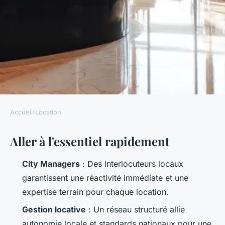
Accueil
›
Location
LOCATION
Aller à l'essentiel rapidement
Top 5 avantages d'un réseau
de concierges pour la location
City Managers
: Des interlocuteurs locaux
garantissent une réactivité immédiate et une
Callista
•
16/03/2026 17:03
•
10 min de lecture
expertise terrain pour chaque location.
Gestion locative
: Un réseau structuré allie
autonomie locale et standards nationaux pour une