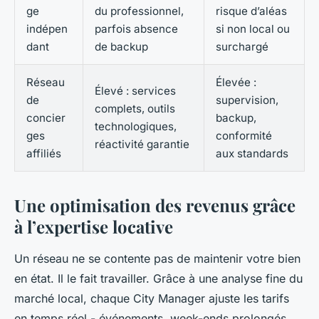
ge
du professionnel,
risque d’aléas
indépen
parfois absence
si non local ou
dant
de backup
surchargé
Réseau
Élevée :
Élevé : services
de
supervision,
complets, outils
concier
backup,
technologiques,
ges
conformité
réactivité garantie
affiliés
aux standards
Une optimisation des revenus grâce
à l’expertise locative
Un réseau ne se contente pas de maintenir votre bien
en état. Il le fait travailler. Grâce à une analyse fine du
marché local, chaque City Manager ajuste les tarifs
en temps réel - événements, week-ends prolongés,