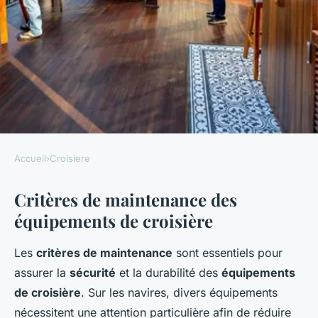
Accueil
›
Croisiere
CROISIERE
Critères de maintenance des
Les critères de maintenance
équipements de croisière
des équipements de croisière
Les
critères de maintenance
sont essentiels pour
Giulia
•
16 mars 2025
•
6 min de lecture
assurer la
sécurité
et la durabilité des
équipements
de croisière
. Sur les navires, divers équipements
nécessitent une attention particulière afin de réduire